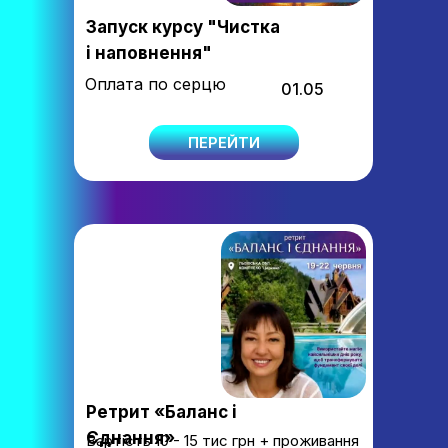
Запуск курсу "Чистка
і наповнення"
Оплата по серцю
01.05
ПЕРЕЙТИ
Ретрит «Баланс і
Єднання»
Вартість 10 - 15 тис грн + проживання