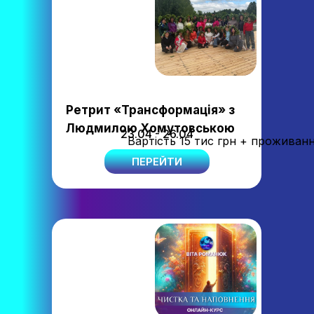
Ретрит «Трансформація» з
Людмилою Хомутовською
23.04 - 26.04
Вартість 15 тис грн + проживан
ПЕРЕЙТИ