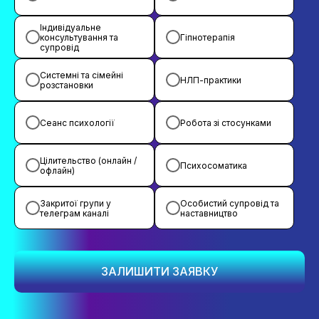
Індивідуальне
консультування та
Гіпнотерапія
супровід
Системні та сімейні
НЛП-практики
розстановки
Сеанс психології
Робота зі стосунками
Цілительство (онлайн /
Психосоматика
офлайн)
Закритої групи у
Особистий супровід та
телеграм каналі
наставництво
ЗАЛИШИТИ ЗАЯВКУ