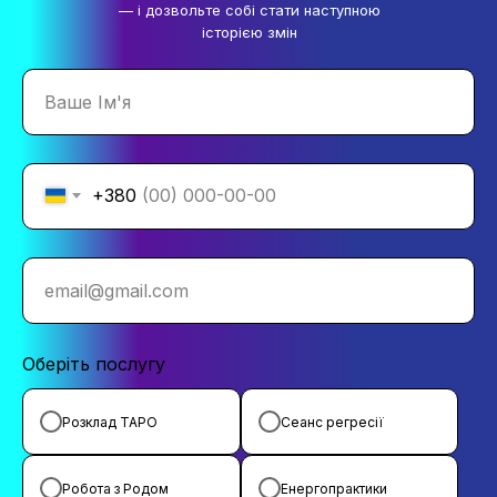
— і дозвольте собі стати наступною
історією змін
Ваше Ім'я
+380
email@gmail.com
Оберіть послугу
Розклад ТАРО
Сеанс регресії
Робота з Родом
Енергопрактики