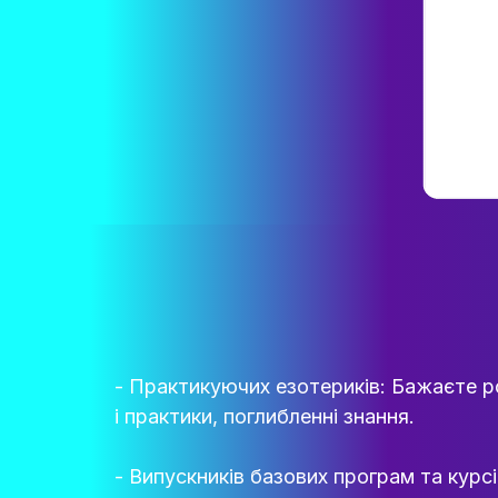
- Практикуючих езотериків: Бажаєте ро
і практики, поглибленні знання.
- Випускників базових програм та курсі