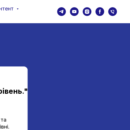
нтент
івень."
 та
вні.