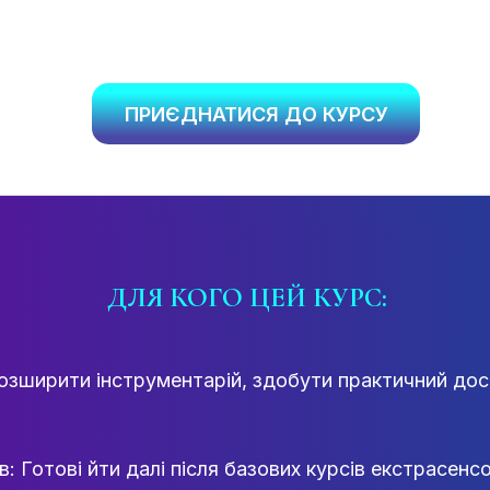
ПРИЄДНАТИСЯ ДО КУРСУ
ДЛЯ КОГО ЦЕЙ КУРС:
зширити інструментарій, здобути практичний досві
в: Готові йти далі після базових курсів екстрасенс