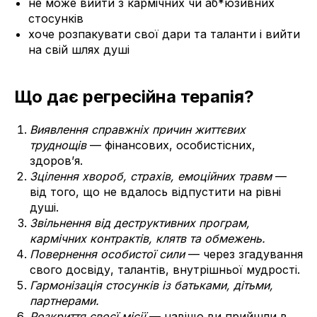
не може вийти з кармічних чи аб*юзивних
стосунків
хоче розпакувати свої дари та таланти і вийти
на свій шлях душі
Що дає регресійна терапія?
Виявлення справжніх причин життєвих
труднощів
— фінансових, особистісних,
здоров’я.
Зцілення хвороб, страхів, емоційних травм
—
від того, що не вдалось відпустити на рівні
душі.
Звільнення від деструктивних програм,
кармічних контрактів, клятв та обмежень.
Повернення особистої сили
— через згадування
свого досвіду, талантів, внутрішньої мудрості.
Гармонізація стосунків із батьками, дітьми,
партнерами.
Розкриття своєї місії
— навіщо ви прийшли в