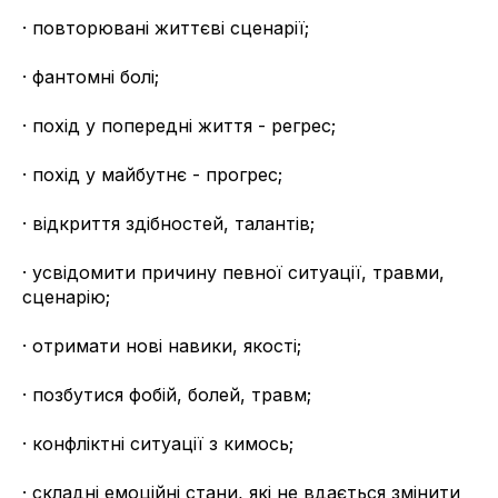
· повторювані життєві сценарії;
· фантомні болі;
· похід у попередні життя - регрес;
· похід у майбутнє - прогрес;
· відкриття здібностей, талантів;
· усвідомити причину певної ситуації, травми,
сценарію;
· отримати нові навики, якості;
· позбутися фобій, болей, травм;
· конфліктні ситуації з кимось;
· складні емоційні стани, які не вдається змінити