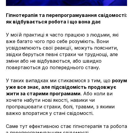
Гіпнотерапія та перепрограмування свідомості:
як відбувається робота і що вона дає
У моїй практиці я часто працюю з людьми, які
вже багато чого про себе розуміють. Вони
усвідомлюють свої реакції, можуть пояснити,
звідки беруться певні страхи чи труднощі, але
зміни або не відбуваються, або швидко
повертаються до попереднього стану.
У таких випадках ми стикаємося з тим, що
розум
уже все знає, але підсвідомість продовжує
жити за старими програмами
. Або коли ви
хочете набути нові якості, навики чи
пропрацювати страхи, болі, травми, з якими
важко впоратися у стані свідомості.
Саме тут ефективною стає гіпнотерапія та робота
з перепрограмуванням свідомості.