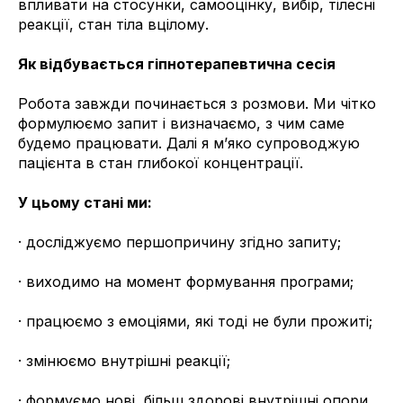
впливати на стосунки, самооцінку, вибір, тілесні
реакції, стан тіла вцілому.
Як відбувається гіпнотерапевтична сесія
Робота завжди починається з розмови. Ми чітко
формулюємо запит і визначаємо, з чим саме
будемо працювати. Далі я м’яко супроводжую
пацієнта в стан глибокої концентрації.
У цьому стані ми:
· досліджуємо першопричину згідно запиту;
· виходимо на момент формування програми;
· працюємо з емоціями, які тоді не були прожиті;
· змінюємо внутрішні реакції;
· формуємо нові, більш здорові внутрішні опори,